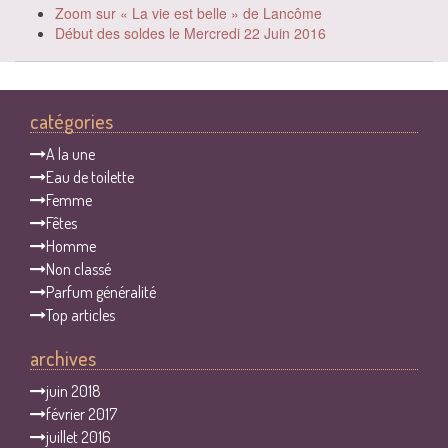
Zoom sur « La vie est belle » de Lancôme
Début des soldes le Mercredi 22 Juin 2016
catégories
A la une
Eau de toilette
Femme
Fêtes
Homme
Non classé
Parfum généralité
Top articles
archives
juin 2018
février 2017
juillet 2016