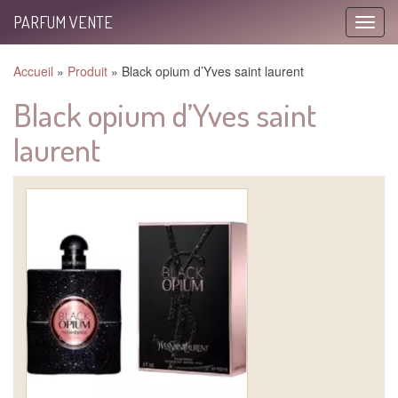
PARFUM VENTE
Toggle
naviga
Accueil
»
Produit
»
Black opium d’Yves saint laurent
Black opium d’Yves saint
laurent