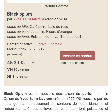
Parfum
Femme
Black opium
par
Yves saint laurent
(crée en
2014
)
notes de tête
: Café,poire, baie de rose
notes de coeur
: Jasmin, Fleurs d’oranger
notes de fond
: Bois de cèdre, vanille, patchouli
Famille olfactive
:
Florale
Orientale
Meilleur prix :
(chez notre
partenaire)
Acheter ce produit
48.30 €
- 30 ml
produit partenaire
70 €
- 50 ml
91 €
- 90 ml
Black Opium
est la nouvelle déclinaison du
parfum
féminin
Opium de
Yves Saint Laurent
crée en 1977.YSL réussi le pari de
mélanger harmonieusement les senteurs de fleurs blanches et
l’odeur du café. Les effluves de café apportent puissance et