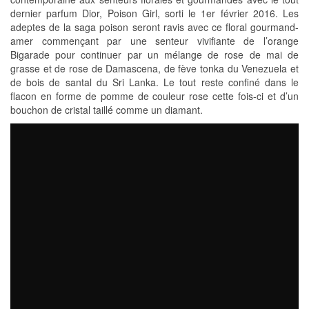
dernier parfum Dior, Poison Girl, sorti le 1er février 2016. Les
adeptes de la saga poison seront ravis avec ce floral gourmand-
amer commençant par une senteur vivifiante de l’orange
Bigarade pour continuer par un mélange de rose de mai de
grasse et de rose de Damascena, de fève tonka du Venezuela et
de bois de santal du Sri Lanka. Le tout reste confiné dans le
flacon en forme de pomme de couleur rose cette fois-ci et d’un
bouchon de cristal taillé comme un diamant.