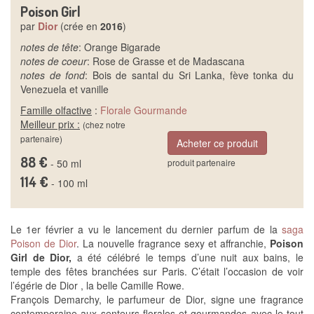
Poison Girl
par
Dior
(crée en
2016
)
notes de tête
: Orange Bigarade
notes de coeur
: Rose de Grasse et de Madascana
notes de fond
: Bois de santal du Sri Lanka, fève tonka du
Venezuela et vanille
Famille olfactive
:
Florale
Gourmande
Meilleur prix :
(chez notre
partenaire)
Acheter ce produit
88 €
- 50 ml
produit partenaire
114 €
- 100 ml
Le 1er février a vu le lancement du dernier parfum de la
saga
Poison de Dior
. La nouvelle fragrance sexy et affranchie,
Poison
Girl de Dior,
a été célébré le temps d’une nuit aux bains, le
temple des fêtes branchées sur Paris. C’était l’occasion de voir
l’égérie de Dior , la belle Camille Rowe.
François Demarchy, le parfumeur de Dior, signe une fragrance
contemporaine aux senteurs florales et gourmandes avec le tout