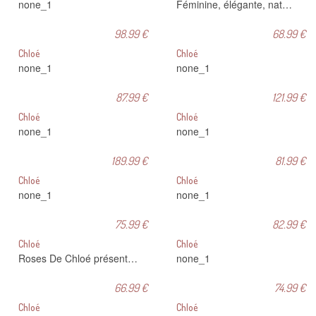
none_1
Féminine, élégante, naturelle, sexy, l'Eau de Parfum Chloé est composée d'une sélection de matières naturelles et raffinées. Le flacon, recouvert d'une pièce d'argent authentique est orné d'un délicat ruban noué à la main. Cet objet unique s'allie à un sublime parfum de rose pour révéler l'essence même de Chloé : élégance naturelle et féminité.
98.99 €
68.99 €
Chloé
Chloé
none_1
none_1
87.99 €
121.99 €
Chloé
Chloé
none_1
none_1
189.99 €
81.99 €
Chloé
Chloé
none_1
none_1
75.99 €
82.99 €
Chloé
Chloé
Roses De Chloé présente des notes fraîches de bergamote, de rose de Damas et de magnolia qui lui apportent une touche résolument moderne et tellement dans l'air du temps ! Au fil de la journée le musc blanc et l'ambre s'attardent sur votre peau pour un sillage envoûtant... Le dernier délice signé Chloé !
none_1
66.99 €
74.99 €
Chloé
Chloé