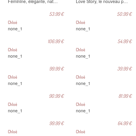
Féminine, élégante, naturelle, sexy, l'Eau de Parfum Chloé est composée d'une sélection de matières naturelles et raffinées. Le flacon, recouvert d'une pièce d'argent authentique est orné d'un délicat ruban noué à la main. Cet objet unique s'allie à un sublime parfum de rose pour révéler l'essence même de Chloé : élégance naturelle et féminité.
Love Story, le nouveau parfum Chloé. La rencontre d'une fleur d'oranger lumineuse et sensuelle avec le jasmin stéphanotis, fleur du bonheur. Bijou précieux symbole d'amour, le flacon cadenas s'habille du plissé iconique et d'un ruban nonchalamment noué à son côté.
53.99 €
50.99 €
Chloé
Chloé
none_1
none_1
106.99 €
54.99 €
Chloé
Chloé
none_1
none_1
99.99 €
39.99 €
Chloé
Chloé
none_1
none_1
90.99 €
81.99 €
Chloé
Chloé
none_1
none_1
99.99 €
64.99 €
Chloé
Chloé