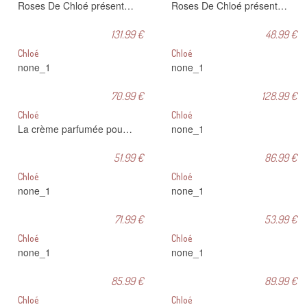
Roses De Chloé présente des notes fraîches de bergamote, de rose de Damas et de magnolia qui lui apportent une touche résolument moderne et tellement dans l'air du temps ! Au fil de la journée le musc blanc et l'ambre s'attardent sur votre peau pour un sillage envoûtant... Le dernier délice signé Chloé !
Roses De Chloé présente des notes fraîches de bergamote, de rose de Damas et de magnolia qui lui apportent une touche résolument moderne et tellement dans l'air du temps ! Au fil de la journée le musc blanc et l'ambre s'attardent sur votre peau pour un sillage envoûtant... Le dernier délice signé Chloé !
131.99 €
48.99 €
Chloé
Chloé
none_1
none_1
70.99 €
128.99 €
Chloé
Chloé
La crème parfumée pour le corps Chloé offrira à votre peau fémininité, élégance, naturel. Chloé est composée d'une sélection de matières naturelles et raffinées. Votre corps sera enivré par ce sublime parfum de roses.
none_1
51.99 €
86.99 €
Chloé
Chloé
none_1
none_1
71.99 €
53.99 €
Chloé
Chloé
none_1
none_1
85.99 €
89.99 €
Chloé
Chloé