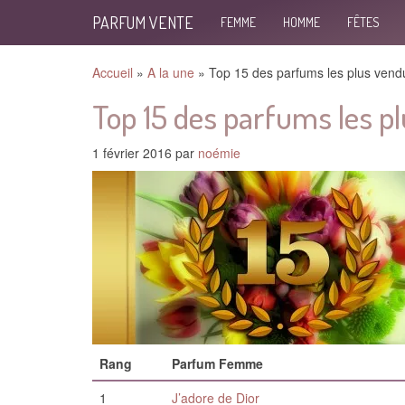
PARFUM VENTE
FEMME
HOMME
FÊTES
Accueil
»
A la une
»
Top 15 des parfums les plus vend
Top 15 des parfums les p
1 février 2016
par
noémie
Rang
Parfum Femme
1
J’adore de Dior