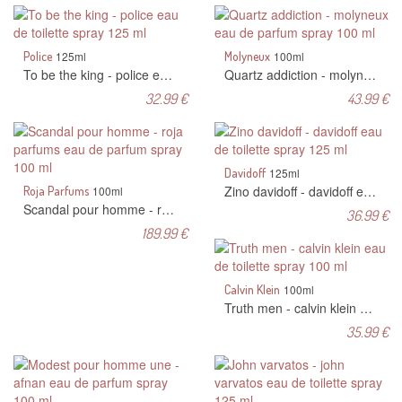
Police
125ml
Molyneux
100ml
To be the king - police eau de toilette spray 125 ml
Quartz addiction - molyneux eau de parfum spray 100 ml
32.99 €
43.99 €
Davidoff
125ml
Zino davidoff - davidoff eau de toilette spray 125 ml
Roja Parfums
100ml
Scandal pour homme - roja parfums eau de parfum spray 100 ml
36.99 €
189.99 €
Calvin Klein
100ml
Truth men - calvin klein eau de toilette spray 100 ml
35.99 €