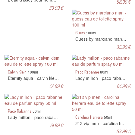
58.99 €
33.99 €
Guess
100ml
Guess by marciano man - guess eau de toilette spray 100 ml
35.99 €
Calvin Klein
100ml
Paco Rabanne
80ml
Eternity aqua - calvin klein eau de toilette spray 100 ml
Lady million - paco rabanne eau de parfum spray 80 ml
42.99 €
84.99 €
Paco Rabanne
50ml
Lady million - paco rabanne eau de parfum spray 50 ml
Carolina Herrera
50ml
212 vip men - carolina herrera eau de toilette spray 50 ml
61.99 €
53.99 €