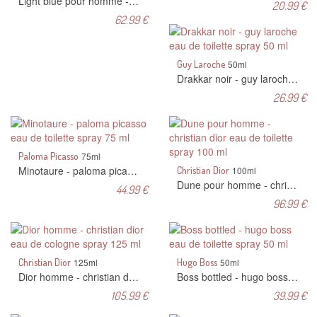
Light blue pour homme - dolce & gabbana eau de toilette spray 125 ml
20.99 €
62.99 €
Guy Laroche
50ml
Drakkar noir - guy laroche eau de toilette spray 50 ml
26.99 €
Paloma Picasso
75ml
Minotaure - paloma picasso eau de toilette spray 75 ml
Christian Dior
100ml
Dune pour homme - christian dior eau de toilette spray 100 ml
44.99 €
96.99 €
Christian Dior
125ml
Hugo Boss
50ml
Dior homme - christian dior eau de cologne spray 125 ml
Boss bottled - hugo boss eau de toilette spray 50 ml
105.99 €
39.99 €