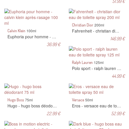
51.99 €
Christian Dior
200ml
Fahrenheit - christian dior eau de toilette spray 200 ml
Calvin Klein
100ml
Euphoria pour homme - calvin klein après-rasage 100 ml
146.99 €
36.99 €
Ralph Lauren
125ml
Polo sport - ralph lauren eau de toilette spray 125 ml
44.99 €
Hugo Boss
75ml
Versace
50ml
Hugo - hugo boss déodorant 75 ml
Eros - versace eau de toilette spray 50 ml
22.99 €
52.99 €