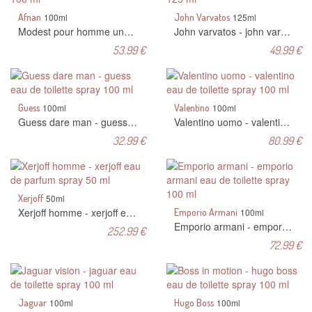
Afnan
100ml
John Varvatos
125ml
Modest pour homme une - afnan eau de parfum spray 100 ml
John varvatos - john varvatos eau de toilette spray 125 ml
53.99 €
49.99 €
Guess
100ml
Valentino
100ml
Guess dare man - guess eau de toilette spray 100 ml
Valentino uomo - valentino eau de toilette spray 100 ml
32.99 €
80.99 €
Xerjoff
50ml
Xerjoff homme - xerjoff eau de parfum spray 50 ml
Emporio Armani
100ml
Emporio armani - emporio armani eau de toilette spray 100 ml
252.99 €
72.99 €
Jaguar
100ml
Hugo Boss
100ml