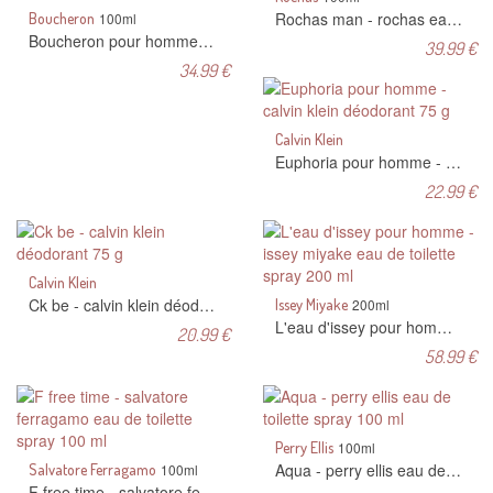
Rochas man - rochas eau de toilette spray 100 ml
Boucheron
100ml
Boucheron pour homme - boucheron eau de toilette spray 100 ml
39.99 €
34.99 €
Calvin Klein
Euphoria pour homme - calvin klein déodorant 75 g
22.99 €
Calvin Klein
Ck be - calvin klein déodorant 75 g
Issey Miyake
200ml
L'eau d'issey pour homme - issey miyake eau de toilette spray 200 ml
20.99 €
58.99 €
Perry Ellis
100ml
Aqua - perry ellis eau de toilette spray 100 ml
Salvatore Ferragamo
100ml
F free time - salvatore ferragamo eau de toilette spray 100 ml