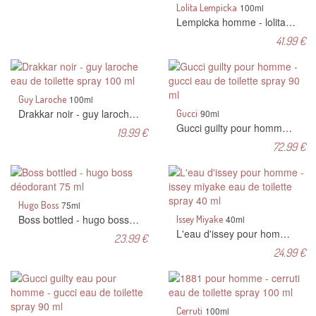
Lolita Lempicka
100ml
Lempicka homme - lolita lempicka eau de toilette spray 100 ml
41.99 €
Guy Laroche
100ml
Drakkar noir - guy laroche eau de toilette spray 100 ml
Gucci
90ml
Gucci guilty pour homme - gucci eau de toilette spray 90 ml
19.99 €
72.99 €
Hugo Boss
75ml
Boss bottled - hugo boss déodorant 75 ml
Issey Miyake
40ml
L'eau d'issey pour homme - issey miyake eau de toilette spray 40 ml
23.99 €
24.99 €
Cerruti
100ml