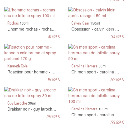
Rochas
100ml
Calvin Klein
150ml
L'homme rochas - rochas eau de toilette spray 100 ml
Obsession - calvin klein après-rasage 150 ml
41.99 €
34.99 €
Kenneth Cole
Carolina Herrera
50ml
Reaction pour homme - kenneth cole brume et spray parfumé 170 g
Ch men sport - carolina herrera eau de toilette spray 50 ml
18.99 €
52.99 €
Guy Laroche
30ml
Drakkar noir - guy laroche eau de toilette spray 30 ml
Carolina Herrera
100ml
Ch men sport - carolina herrera eau de toilette spray 100 ml
29.99 €
53.99 €