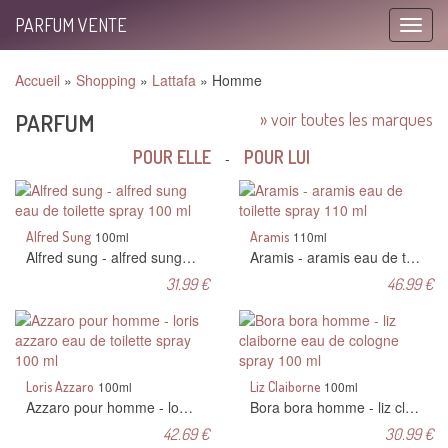
PARFUM VENTE
Toggle
naviga
Accueil
»
Shopping
»
Lattafa
» Homme
PARFUM
» voir toutes les marques
POUR ELLE
POUR LUI
-
Alfred Sung
100ml
Aramis
110ml
Alfred sung - alfred sung eau de toilette spray 100 ml
Aramis - aramis eau de toilette spray 110 ml
31.99 €
46.99 €
Loris Azzaro
100ml
Liz Claiborne
100ml
Azzaro pour homme - loris azzaro eau de toilette spray 100 ml
Bora bora homme - liz claiborne eau de cologne spray 100 ml
42.69 €
30.99 €