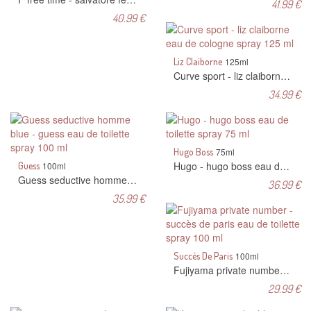
41.99 €
40.99 €
Liz Claiborne
125ml
Curve sport - liz claiborne eau de cologne spray 125 ml
34.99 €
Hugo Boss
75ml
Hugo - hugo boss eau de toilette spray 75 ml
Guess
100ml
Guess seductive homme blue - guess eau de toilette spray 100 ml
36.99 €
35.99 €
Succès De Paris
100ml
Fujiyama private number - succès de paris eau de toilette spray 100 ml
29.99 €