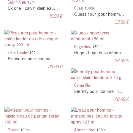
Calvin Klein
15ml
Ck one - calvin klein eau de toilette 15 ml
Guess
100ml
Guess 1981 pour homme - guess eau de toilette spray 100 ml
19.99 €
33.99 €
Hugo Boss
150ml
Hugo - hugo boss déodorant 150 ml
Estée Lauder
100ml
Pleasures pour homme - estée lauder eau de cologne spray 100 ml
20.99 €
33.99 €
Calvin Klein
Eternity pour homme - calvin klein déodorant 75 g
20.99 €
Missoni
100ml
Armand Basi
125ml