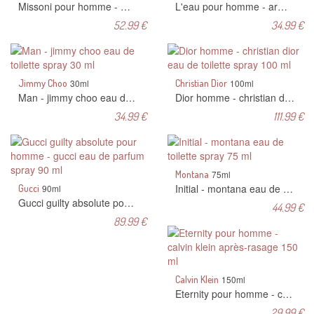
Missoni pour homme - missoni eau de parfum spray 100 ml
L'eau pour homme - armand basi eau de toilette spray 125 ml
52.99 €
34.99 €
Jimmy Choo
30ml
Christian Dior
100ml
Man - jimmy choo eau de toilette spray 30 ml
Dior homme - christian dior eau de toilette spray 100 ml
34.99 €
111.99 €
Montana
75ml
Initial - montana eau de toilette spray 75 ml
Gucci
90ml
Gucci guilty absolute pour homme - gucci eau de parfum spray 90 ml
44.99 €
89.99 €
Calvin Klein
150ml
Eternity pour homme - calvin klein après-rasage 150 ml
29.99 €