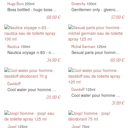
Hugo Boss
200ml
Givenchy
100ml
Boss bottled - hugo boss eau de toilette spray 200 ml
Gentlemen only - givenchy eau de toilette spray 100 ml
68.99 €
57.99 €
Nautica
100ml
Michel Germain
125ml
Nautica voyage n-83 - nautica eau de toilette spray 100 ml
Sexual paris pour homme - michel germain eau de toilette spray 125 ml
34.99 €
60.99 €
Davidoff
Cool water pour homme - davidoff déodorant 70 g
Davidoff
125ml
Cool water pour homme - davidoff eau de toilette spray 125 ml
20.99 €
31.99 €
Joop!
125ml
Joop!
75ml